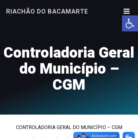
Pular
RIACHÃO DO BACAMARTE
para
Abrir a
o
conteúdo
Controladoria Geral
do Município –
CGM
CONTROLADORIA GERAL DO MUNICÍPIO – CGM