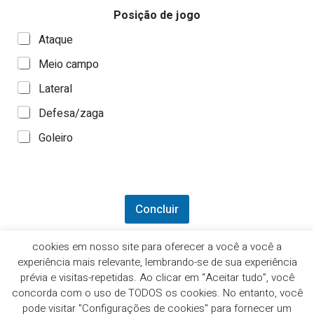
Posição de jogo
Ataque
Meio campo
Lateral
Defesa/zaga
Goleiro
Concluir
cookies em nosso site para oferecer a você a você a
experiência mais relevante, lembrando-se de sua experiência
prévia e visitas-repetidas. Ao clicar em “Aceitar tudo”, você
concorda com o uso de TODOS os cookies. No entanto, você
© 2026 Riachão do Bacamarte. Created for free using
pode visitar "Configurações de cookies" para fornecer um