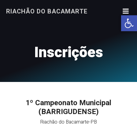
Pular
RIACHÃO DO BACAMARTE
para
Abrir a
o
conteúdo
Inscrições
1º Campeonato Municipal
(BARRIGUDENSE)
Riachão do Bacamarte-PB