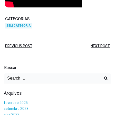
CATEGORIAS
SEM CATEGORIA
Post
Post
PREVIOUS POST
NEXT POST
navigation
navigation
Buscar
Search
for:
Arquivos
fevereiro 2025
setembro 2023
abril 2023