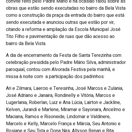
convite feito pelo Padre Mário e na ocasião falou sobre as
obras que estão sendo executadas no bairro da Bela Vista
como a construção da praça da entrada do bairro que está
sendo executada e anunciou outras que estão por vir,
citando a reforma e ampliação da Escola Municipal José
Tito Filho e pavimentação de ruas que dão acesso ao
bairro da Bela Vista.
A dia de encerramento da Festa de Santa Terezinha com
celebração presidida pelo Padre Mário Silva, administrador
paroquial, contou com Alvorada Festiva pela manhã, e
missa à noite com a participação dos padrinhos:
Ari e Zilmara, Laercio e Teresinha, José Marcos e Zulania,
José Adriano e Janaira, Rondinelly e Vitória, Marcos e
Lugerlania, Roberlan, Luiz e Ana Lúcia, Lairton e Jackline,
Kelven, Jurandi e Marlene, Miramar e Sayonara, Ancelmo e
Maciana, Ramos e Risoneide, Lindomar e Valdinere,
Marcelo e Kelly, Marcelo França e Márcia, Seu Antonio e
Rosiane e Seu Tota e Dona Nira, Allyson Renan e Rita,