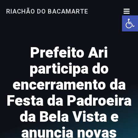
Pular
RIACHÃO DO BACAMARTE
para
Abrir a
o
conteúdo
Prefeito Ari
participa do
encerramento da
Festa da Padroeira
da Bela Vista e
anuncia novas